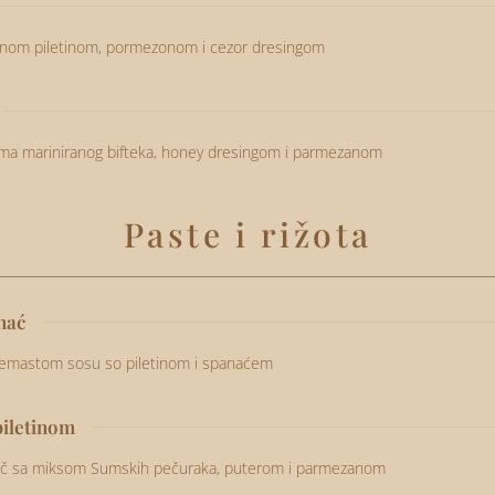
vonom piletinom, pormezonom i cezor dresingom
ma mariniranog bifteka, honey dresingom i parmezanom
Paste i rižota
nać
remastom sosu so piletinom i spanaćem
piletinom
nač sa miksom Sumskih pečuraka, puterom i parmezanom