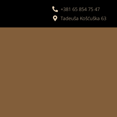
+381 65 854 75 47
Tadeuša Košćuška 63