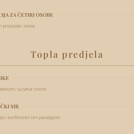
IJA ZA ČETIRI OSOBE
 proizvoda i sireva
Topla predjela
IKE
ebesom, sa tartar sosom
ČKI SIR
a i konfitiranim čeri paradajzom