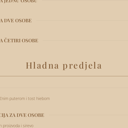
ZA JEDNU OSOBU
ZA DVE OSOBE
A ČETIRI OSOBE
Hladna predjela
tičnim puterom i tost hiebom
IJA ZA DVE OSOBE
 proizvoda i sirevo