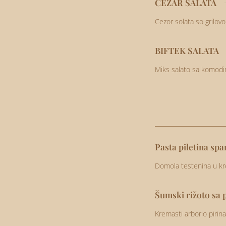
CEZAR SALATA
Cezor solata so grilo
BIFTEK SALATA
Miks salato sa komodi
Pasta piletina spa
Domola testenina u k
Šumski rižoto sa 
Kremasti arborio piri