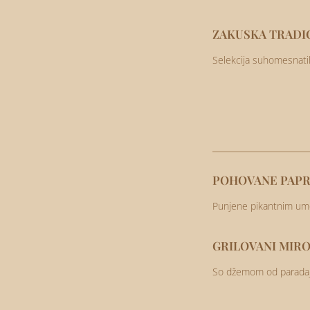
ZAKUSKA TRADIC
Selekcija suhomesnatih
POHOVANE PAPR
Punjene pikantnim um
GRILOVANI MIRO
So džemom od paradajz